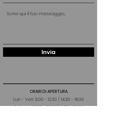
Invia
ORARI DI APERTURA
Lun - Ven:
9.00 - 12.30
/
14.30 - 18.30
Sabato: 10:00 - 13:00 / 14:00 - 18:00
Via Francescani 14
39100 Bolzano (BZ)
Italia