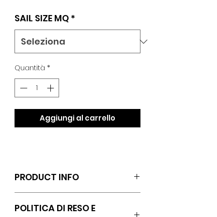
regolare
scontato
SAIL SIZE MQ
*
Quantità
*
Aggiungi al carrello
PRODUCT INFO
Das OXYGEN Design ist Freeriden in
POLITICA DI RESO E
purer und einfachster Form,