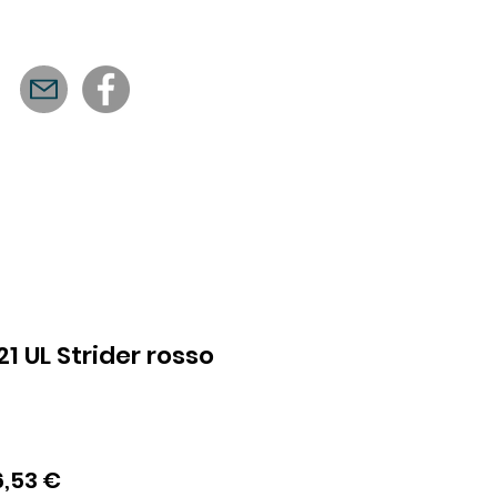
1 UL Strider rosso
zzo
Prezzo
6,53 €