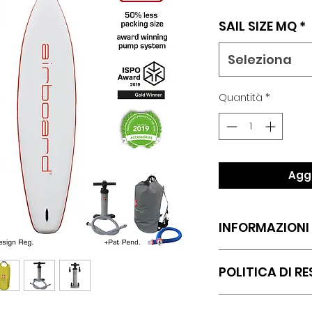
reg
SAIL SIZE MQ
*
Seleziona
Quantità
*
Aggi
INFORMAZIONI
Lo STRIDER della UL
POLITICA DI R
fedele compagno,
Il SUP a tutto ton
Sono una politica 
facilmente su qual