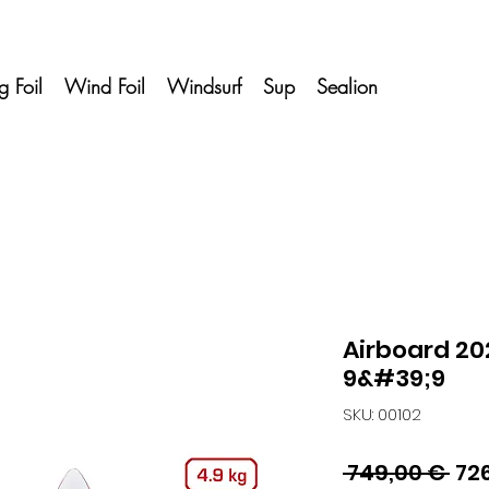
 Foil
Wind Foil
Windsurf
Sup
Sealion
Airboard 202
9&#39;9
SKU: 00102
Pre
 749,00 € 
72