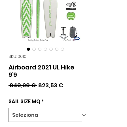
SKU: 00101
Airboard 2021 UL Hike
9'9
Prezzo
Prezzo
 849,00 € 
823,53 €
regolare
scontato
SAIL SIZE MQ
*