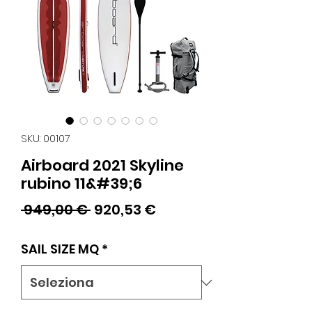
SKU: 00107
Airboard 2021 Skyline
rubino 11&#39;6
Prezzo
Prezzo
 949,00 € 
920,53 €
regolare
scontato
SAIL SIZE MQ
*