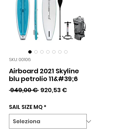
SKU: 00106
Airboard 2021 Skyline
blu petrolio 11&#39;6
Prezzo
Prezzo
 949,00 € 
920,53 €
regolare
scontato
SAIL SIZE MQ
*