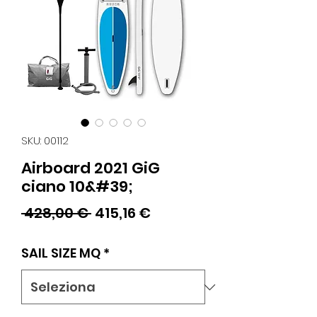
SKU: 00112
Airboard 2021 GiG
ciano 10&#39;
Prezzo
Prezzo
 428,00 € 
415,16 €
regolare
scontato
SAIL SIZE MQ
*