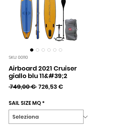
SKU: 00110
Airboard 2021 Cruiser
giallo blu 11&#39;2
Prezzo
Prezzo
 749,00 € 
726,53 €
regolare
scontato
SAIL SIZE MQ
*