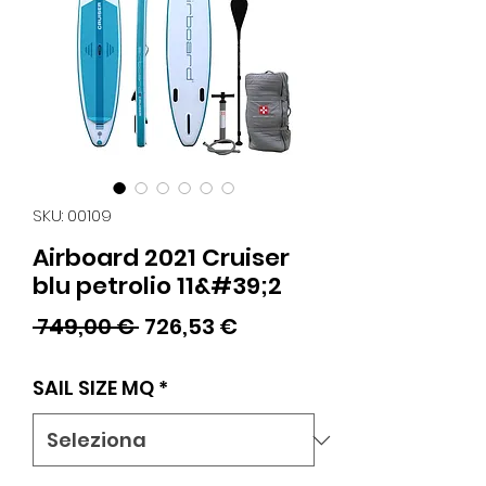
SKU: 00109
Airboard 2021 Cruiser
blu petrolio 11&#39;2
Prezzo
Prezzo
 749,00 € 
726,53 €
regolare
scontato
SAIL SIZE MQ
*