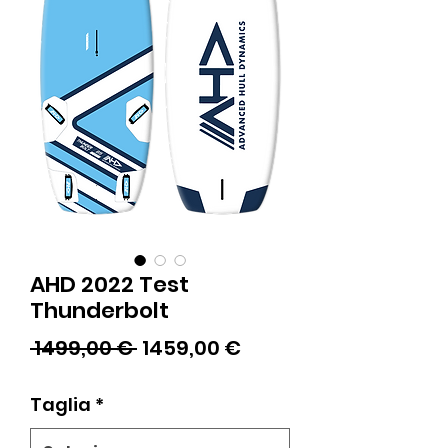
AHD 2022 Test
Thunderbolt
Prezzo
Prezzo
 1499,00 € 
1459,00 €
regolare
scontato
Taglia
*